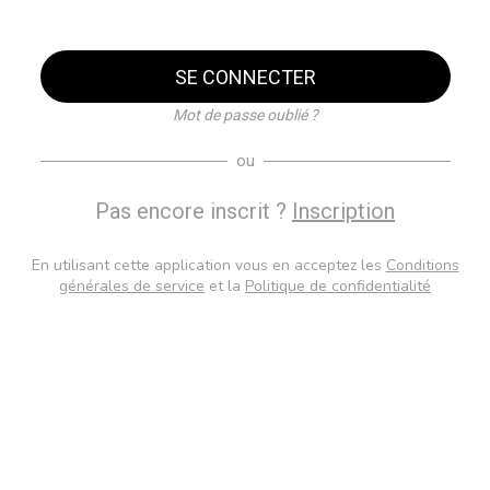
SE CONNECTER
Mot de passe oublié ?
ou
Pas encore inscrit ?
Inscription
En utilisant cette application vous en acceptez les
Conditions
générales de service
et la
Politique de confidentialité