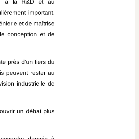
ée à la R&D et au 
ièrement important. 
ierie et de maîtrise 
e conception et de 
e près d'un tiers du 
s peuvent rester au 
sion industrielle de 
uvrir un débat plus 
 accorder demain à 