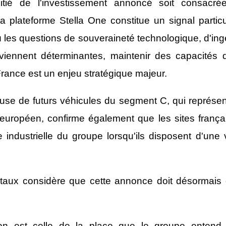
itié de l'investissement annoncé soit consacr
 plateforme Stella One constitue un signal particul
les questions de souveraineté technologique, d'ingén
viennent déterminantes, maintenir des capacités d
ance est un enjeu stratégique majeur.
ouse de futurs véhicules du segment C, qui représent
uropéen, confirme également que les sites françai
 industrielle du groupe lorsqu'ils disposent d'une vi
aux considère que cette annonce doit désormais o
ion est celle de la place que le groupe entend