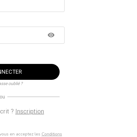
NNECTER
sse oublié ?
ou
crit ?
Inscription
n vous en acceptez les
Conditions